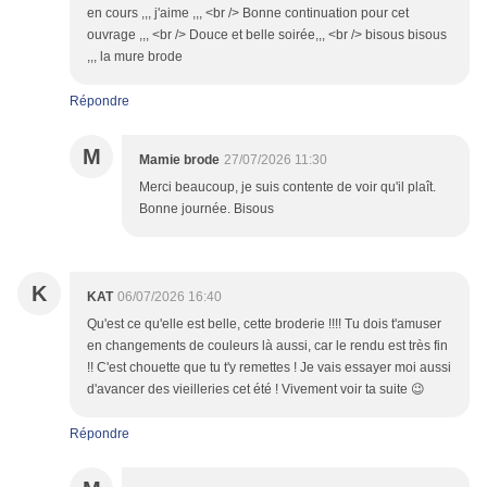
en cours ,,, j'aime ,,, <br /> Bonne continuation pour cet
ouvrage ,,, <br /> Douce et belle soirée,,, <br /> bisous bisous
,,, la mure brode
Répondre
M
Mamie brode
27/07/2026 11:30
Merci beaucoup, je suis contente de voir qu'il plaît.
Bonne journée. Bisous
K
KAT
06/07/2026 16:40
Qu'est ce qu'elle est belle, cette broderie !!!! Tu dois t'amuser
en changements de couleurs là aussi, car le rendu est très fin
!! C'est chouette que tu t'y remettes ! Je vais essayer moi aussi
d'avancer des vieilleries cet été ! Vivement voir ta suite 😉
Répondre