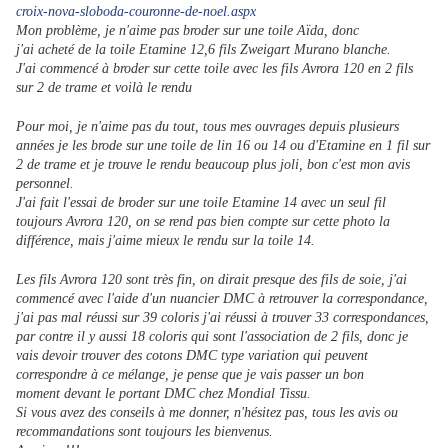
croix-nova-sloboda-couronne-de-noel.aspx
Mon problème, je n'aime pas broder sur une toile Aïda, donc
j'ai acheté de la toile Etamine 12,6 fils Zweigart Murano blanche.
J'ai commencé à broder sur cette toile avec les fils Avrora 120 en 2 fils
sur 2 de trame et voilà le rendu
Pour moi, je n'aime pas du tout, tous mes ouvrages depuis plusieurs
années je les brode sur une toile de lin 16 ou 14 ou d'Etamine en 1 fil sur
2 de trame et je trouve le rendu beaucoup plus joli, bon c'est mon avis
personnel.
J'ai fait l'essai de broder sur une toile Etamine 14 avec un seul fil
toujours Avrora 120, on se rend pas bien compte sur cette photo la
différence, mais j'aime mieux le rendu sur la toile 14.
Les fils Avrora 120 sont très fin, on dirait presque des fils de soie, j'ai
commencé avec l'aide d'un nuancier DMC à retrouver la correspondance,
j'ai pas mal réussi sur 39 coloris j'ai réussi à trouver 33 correspondances,
par contre il y aussi 18 coloris qui sont l'association de 2 fils, donc je
vais devoir trouver des cotons DMC type variation qui peuvent
correspondre à ce mélange, je pense que je vais passer un bon
moment devant le portant DMC chez Mondial Tissu.
Si vous avez des conseils à me donner, n'hésitez pas, tous les avis ou
recommandations sont toujours les bienvenus.