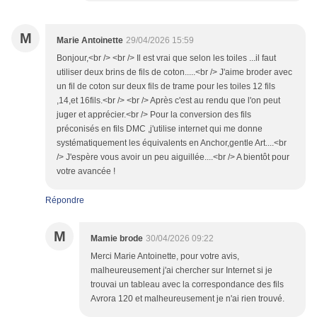
M
Marie Antoinette
29/04/2026 15:59
Bonjour,<br /> <br /> Il est vrai que selon les toiles ...il faut
utiliser deux brins de fils de coton.....<br /> J'aime broder avec
un fil de coton sur deux fils de trame pour les toiles 12 fils
,14,et 16fils.<br /> <br /> Après c'est au rendu que l'on peut
juger et apprécier.<br /> Pour la conversion des fils
préconisés en fils DMC ,j'utilise internet qui me donne
systématiquement les équivalents en Anchor,gentle Art....<br
/> J'espère vous avoir un peu aiguillée....<br /> A bientôt pour
votre avancée !
Répondre
M
Mamie brode
30/04/2026 09:22
Merci Marie Antoinette, pour votre avis,
malheureusement j'ai chercher sur Internet si je
trouvai un tableau avec la correspondance des fils
Avrora 120 et malheureusement je n'ai rien trouvé.