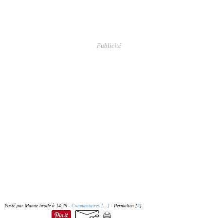
Publicité
Posté par Mamie brode à 14:25 -
Commentaires [
…
]
- Permalien [
#
]