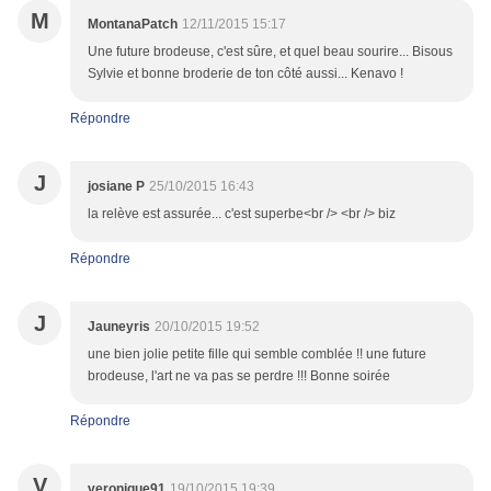
M
MontanaPatch
12/11/2015 15:17
Une future brodeuse, c'est sûre, et quel beau sourire... Bisous
Sylvie et bonne broderie de ton côté aussi... Kenavo !
Répondre
J
josiane P
25/10/2015 16:43
la relève est assurée... c'est superbe<br /> <br /> biz
Répondre
J
Jauneyris
20/10/2015 19:52
une bien jolie petite fille qui semble comblée !! une future
brodeuse, l'art ne va pas se perdre !!! Bonne soirée
Répondre
V
veronique91
19/10/2015 19:39