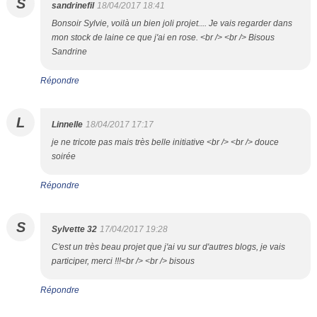
S
sandrinefil
18/04/2017 18:41
Bonsoir Sylvie, voilà un bien joli projet.... Je vais regarder dans
mon stock de laine ce que j'ai en rose. <br /> <br /> Bisous
Sandrine
Répondre
L
Linnelle
18/04/2017 17:17
je ne tricote pas mais très belle initiative <br /> <br /> douce
soirée
Répondre
S
Sylvette 32
17/04/2017 19:28
C'est un très beau projet que j'ai vu sur d'autres blogs, je vais
participer, merci !!!<br /> <br /> bisous
Répondre