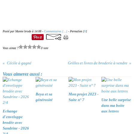
Posté par Mamie brode à 14:08 -
Commentaires [
…
]
- Permalien [
#
]
Vous aimez ?
0 vote
Cécile à gagné
Grilles et livres de broderie à vendre
Vous aimerez aussi :
Beya et sa
Mon projet 2023 -
générosité
Suite n° 7
Une belle surprise
dans ma boite
Echange
aux lettres
d'enveloppe
brodée avec
Sandrine - 2026
2/4