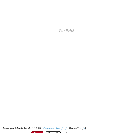
Publicité
Posté par Mamie brode à 11:30 -
Commentaires [
…
]
- Permalien [
#
]