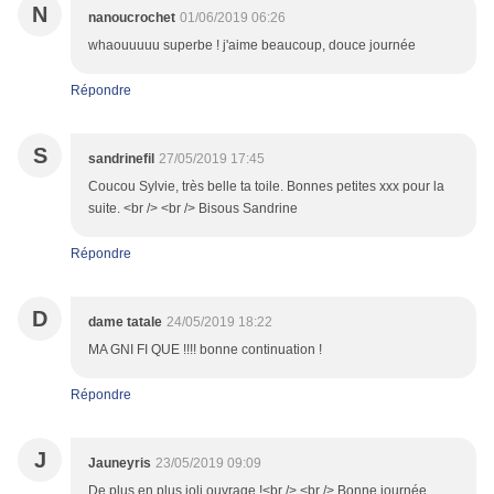
N
nanoucrochet
01/06/2019 06:26
whaouuuuu superbe ! j'aime beaucoup, douce journée
Répondre
S
sandrinefil
27/05/2019 17:45
Coucou Sylvie, très belle ta toile. Bonnes petites xxx pour la
suite. <br /> <br /> Bisous Sandrine
Répondre
D
dame tatale
24/05/2019 18:22
MA GNI FI QUE !!!! bonne continuation !
Répondre
J
Jauneyris
23/05/2019 09:09
De plus en plus joli ouvrage !<br /> <br /> Bonne journée