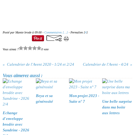
Posté par Mamie brode à 09:00 -
Commentaires [
…
]
- Permalien [
#
]
Vous aimez ?
0 vote
Calendrier de l'Avent 2020 - 1/24 et 2/24
Calendrier de l'Avent - 4/24
Vous aimerez aussi :
Beya et sa
Mon projet 2023 -
générosité
Suite n° 7
Une belle surprise
dans ma boite
Echange
aux lettres
d'enveloppe
brodée avec
Sandrine - 2026