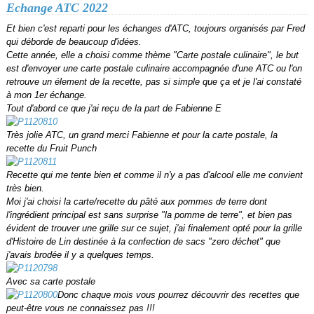
Echange ATC 2022
Et bien c'est reparti pour les échanges d'ATC, toujours organisés par Fred
qui déborde de beaucoup d'idées.
Cette année, elle a choisi comme thème "Carte postale culinaire", le but
est d'envoyer une carte postale culinaire accompagnée d'une ATC ou l'on
retrouve un élement de la recette, pas si simple que ça et je l'ai constaté
à mon 1er échange.
Tout d'abord ce que j'ai reçu de la part de Fabienne E
Très jolie ATC, un grand merci Fabienne et pour la carte postale, la
recette du Fruit Punch
Recette qui me tente bien et comme il n'y a pas d'alcool elle me convient
très bien.
Moi j'ai choisi la carte/recette du pâté aux pommes de terre dont
l'ingrédient principal est sans surprise "la pomme de terre", et bien pas
évident de trouver une grille sur ce sujet, j'ai finalement opté pour la grille
d'Histoire de Lin destinée à la confection de sacs "zero déchet" que
j'avais brodée il y a quelques temps.
Avec sa carte postale
Donc chaque mois vous pourrez découvrir des recettes que
peut-être vous ne connaissez pas !!!