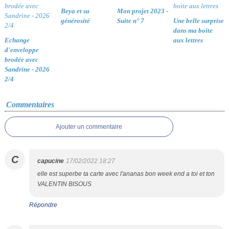
Beya et sa
Mon projet 2023 -
générosité
Suite n° 7
Une belle surprise
dans ma boite
Echange
aux lettres
d'enveloppe
brodée avec
Sandrine - 2026
2/4
Commentaires
Ajouter un commentaire
C
capucine
17/02/2022 18:27
elle est superbe ta carte avec l'ananas bon week end a toi et ton
VALENTIN BISOUS
Répondre