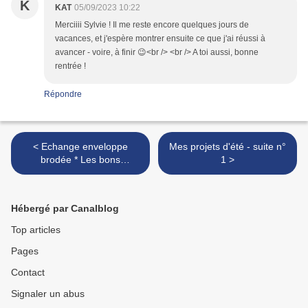
K
KAT
05/09/2023 10:22
Merciiii Sylvie ! Il me reste encore quelques jours de
vacances, et j'espère montrer ensuite ce que j'ai réussi à
avancer - voire, à finir 😉<br /> <br /> A toi aussi, bonne
rentrée !
Répondre
< Echange enveloppe
Mes projets d'été - suite n°
brodée * Les bons
1 >
moments de l'été
Hébergé par Canalblog
Top articles
Pages
Contact
Signaler un abus