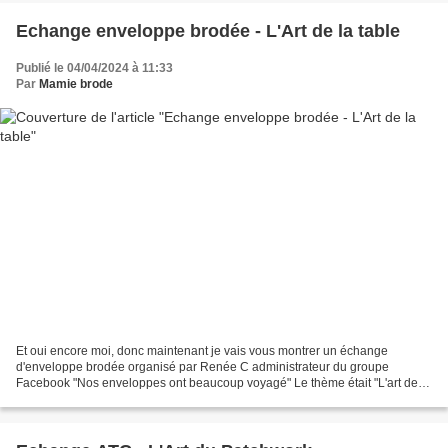
Echange enveloppe brodée - L'Art de la table
Publié le 04/04/2024 à 11:33
Par
Mamie brode
Et oui encore moi, donc maintenant je vais vous montrer un échange
d'enveloppe brodée organisé par Renée C administrateur du groupe
Facebook "Nos enveloppes ont beaucoup voyagé" Le thème était "L'art de la
Table" et j'ai reçu de la part de Nathalie P...