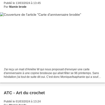
Publié le 13/03/2024 à 13:45
Par
Mamie brode
J'ai reçu un mail d'Amélie W qui nous proposait d'envoyer une carte
d'anniversaire à une copine brodeuse qui allait fêter se 96 printemps. Sans
hésitation j'ai tout de suite dit oui. C'est donc Monique/Isaphanie qui a soufflé
ses 96 bougies le 29 février...
ATC - Art du crochet
Publié le 01/03/2024 à 13:24