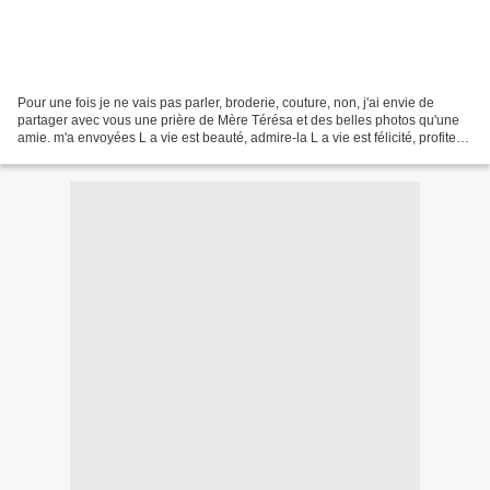
Pour une fois je ne vais pas parler, broderie, couture, non, j'ai envie de
partager avec vous une prière de Mère Térésa et des belles photos qu'une
amie. m'a envoyées L a vie est beauté, admire-la L a vie est félicité, profites-
en L a vie est un rêve,...