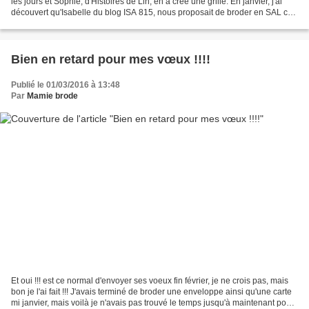
les jours et Sophie, d'Histoires de Lin, en a crée une grille. En janvier, j'ai
découvert qu'Isabelle du blog ISA 815, nous proposait de broder en SAL ce
magnifique ouvrage. Ayant...
Bien en retard pour mes vœux !!!!
Publié le 01/03/2016 à 13:48
Par
Mamie brode
Et oui !!! est ce normal d'envoyer ses voeux fin février, je ne crois pas, mais
bon je l'ai fait !!! J'avais terminé de broder une enveloppe ainsi qu'une carte
mi janvier, mais voilà je n'avais pas trouvé le temps jusqu'à maintenant pour