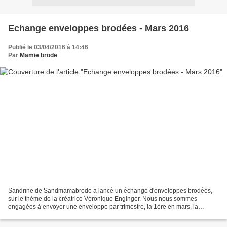
Echange enveloppes brodées - Mars 2016
Publié le 03/04/2016 à 14:46
Par
Mamie brode
Sandrine de Sandmamabrode a lancé un échange d'enveloppes brodées,
sur le thème de la créatrice Véronique Enginger. Nous nous sommes
engagées à envoyer une enveloppe par trimestre, la 1ère en mars, la
seconde en juin etc .... Chaque participante a donné...