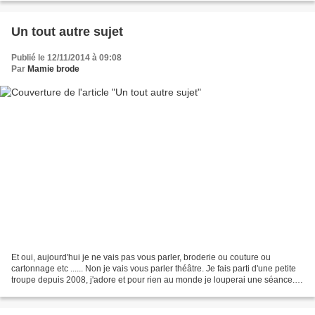
Un tout autre sujet
Publié le 12/11/2014 à 09:08
Par
Mamie brode
Et oui, aujourd'hui je ne vais pas vous parler, broderie ou couture ou
cartonnage etc ...... Non je vais vous parler théâtre. Je fais parti d'une petite
troupe depuis 2008, j'adore et pour rien au monde je louperai une séance.
Notre prof, Jacques Dupont,...