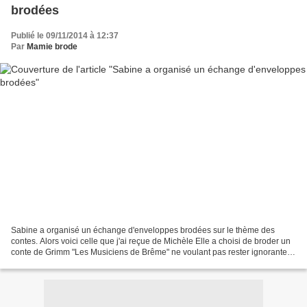
brodées
Publié le 09/11/2014 à 12:37
Par
Mamie brode
Sabine a organisé un échange d'enveloppes brodées sur le thème des
contes. Alors voici celle que j'ai reçue de Michèle Elle a choisi de broder un
conte de Grimm "Les Musiciens de Brême" ne voulant pas rester ignorante je
suis allée voir si je le trouvais...