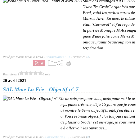
Suite des échanges d'ATC 2021
"Avec Tes Croix" organisés par
Fred, voici les petites cartes de
Mars et Avril. En mars le thème
était "Carnaval" et j'ai reçu de
la part de Monique M Accompa
gnée d'une jolie carte Merci M
onique, j'aime beaucoup ton in
terpétration...
Posté par Mamie brode à 12:44 -
Commentaires [
…
]
- Permalien [
#
]
Vous aimez ?
0 vote
20 avril 2021
SAL Mme La Fée - Objectif n° 7
Je ne sais pas pour vous, mais pour moi le te
mps passe très vite, déjà 15 jours que je vous
ai montré le 6ème objectif brodé, j'en étais l
à. Voici le 7ème objectif J'ai toujours autant
de plaisir à broder cet ouvrage, je vous invit
e à aller voir les ouvrages...
Posté par Mamie brode à 11:37 -
Commentaires [
…
]
- Permalien [
#
]