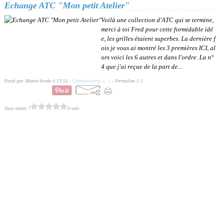
Echange ATC "Mon petit Atelier"
Voilà une collection d'ATC qui se termine,
merci à toi Fred pour cette formidable idé
e, les grilles étaient superbes. La dernière f
ois je vous ai montré les 3 premières ICI, al
ors voici les 6 autres et dans l'ordre. La n°
4 que j'ai reçue de la part de...
Posté par Mamie brode à 13:54 -
Commentaires [
…
]
- Permalien [
#
]
Vous aimez ?
0 vote