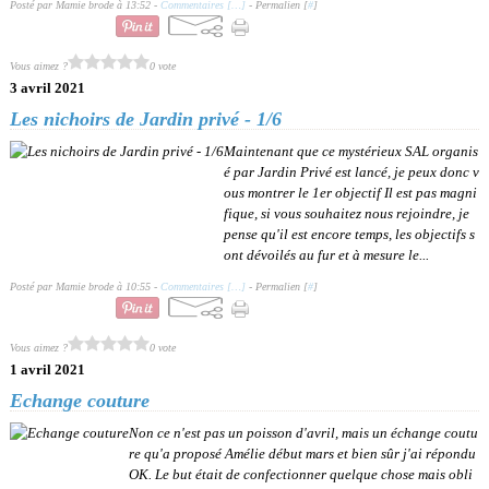
Posté par Mamie brode à 13:52 -
Commentaires [
…
]
- Permalien [
#
]
Vous aimez ?
0 vote
3 avril 2021
Les nichoirs de Jardin privé - 1/6
Maintenant que ce mystérieux SAL organis
é par Jardin Privé est lancé, je peux donc v
ous montrer le 1er objectif Il est pas magni
fique, si vous souhaitez nous rejoindre, je
pense qu'il est encore temps, les objectifs s
ont dévoilés au fur et à mesure le...
Posté par Mamie brode à 10:55 -
Commentaires [
…
]
- Permalien [
#
]
Vous aimez ?
0 vote
1 avril 2021
Echange couture
Non ce n'est pas un poisson d'avril, mais un échange coutu
re qu'a proposé Amélie début mars et bien sûr j'ai répondu
OK. Le but était de confectionner quelque chose mais obli