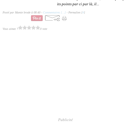
its points par ci par là, il...
Posté par Mamie brode à 08:40 -
Commentaires [
…
]
- Permalien [
#
]
Vous aimez ?
0 vote
Publicité