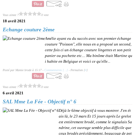
Vous aimez ?
0 vote
18 avril 2021
Echange couture 2ème
Amélie ayant eu du succès avec son premier échange
couture "Poisson", elle nous en a proposé un second,
cette fois ci un échange couture lingettes et son petit
panier ou pochette etc.... Ma binôme était Martine qu
i habite en Belgique et voici ce qu'elle...
Posté par Mamie brode à 15:17 -
Commentaires [
…
]
- Permalien [
#
]
Vous aimez ?
0 vote
6 avril 2021
SAL Mme La Fée - Objectif n° 6
Déjà le 6ème objectif à vous montrer. J'en ét
ais là, le 23 mars Et 15 jours après Le grelot
est entièrement brodé, comme le signalais Sa
ndrine, cet ouvrage semble plus difficile que
ceux brodés précédemment, beaucoup de pet